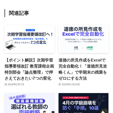
関連記事
【ポイント解説】次期学習
道徳の所見作成をExcelで
指導要領改訂 教育課程企画
完全自動化！「道徳所見攻
特別部会「論点整理」で押
略くん」で学期末の残業を
さえておきたい7つの変化
ゼロにする方法
2026年2月7日
2026年1月24日