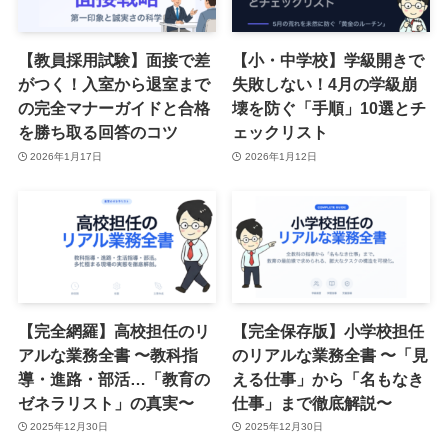
【教員採用試験】面接で差
【小・中学校】学級開きで
がつく！入室から退室まで
失敗しない！4月の学級崩
の完全マナーガイドと合格
壊を防ぐ「手順」10選とチ
を勝ち取る回答のコツ
ェックリスト
2026年1月17日
2026年1月12日
【完全網羅】高校担任のリ
【完全保存版】小学校担任
アルな業務全書 〜教科指
のリアルな業務全書 〜「見
導・進路・部活…「教育の
える仕事」から「名もなき
ゼネラリスト」の真実〜
仕事」まで徹底解説〜
2025年12月30日
2025年12月30日