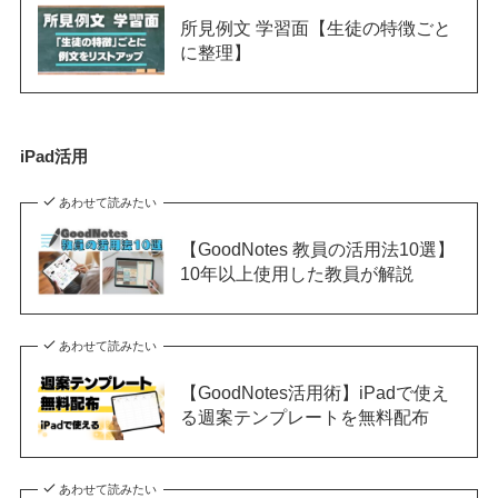
所見例文 学習面【生徒の特徴ごと
に整理】
iPad活用
あわせて読みたい
【GoodNotes 教員の活用法10選】
10年以上使用した教員が解説
あわせて読みたい
【GoodNotes活用術】iPadで使え
る週案テンプレートを無料配布
あわせて読みたい