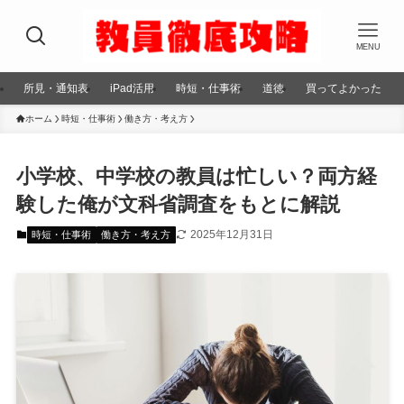
MENU
所見・通知表
iPad活用
時短・仕事術
道徳
買ってよかった
ホーム
時短・仕事術
働き方・考え方
小学校、中学校の教員は忙しい？両方経
験した俺が文科省調査をもとに解説
2025年12月31日
時短・仕事術
働き方・考え方