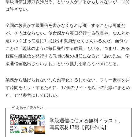
学級通信は努力義務だろ、という人がいるかもしれないが、世間
は許さない。
全国の教員が学級通信を書かなくなれば廃止することは可能だ
が、そうはならない。使命感から毎日発行する教員や、なんとか
這いつくばって週に1回は出す教員がたくさんいるんだ。面倒な
ことに「趣味のように毎日発行する教員」もいる。つまり、ある
程度学級通信を発行する教員の後の担任になると「あの先生、学
級通信全然出さないよね」という批判を喰らうハメになる。
業務から逃げられないなら効率化するしかない。フリー素材を探
す時間をカットするために、17個のサイトを以下の記事にまとめ
た。ぜひ参考にしてほしい。
あわせて読みたい
学級通信に使える無料イラスト、
写真素材17選【資料作成】