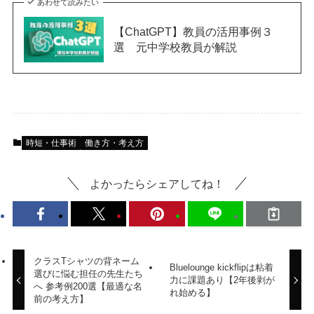
あわせて読みたい
【ChatGPT】教員の活用事例３
選 元中学校教員が解説
時短・仕事術
働き方・考え方
よかったらシェアしてね！
クラスTシャツの背ネーム
Bluelounge kickflipは粘着
選びに悩む担任の先生たち
力に課題あり【2年後剥が
へ 参考例200選【最適な名
れ始める】
前の考え方】