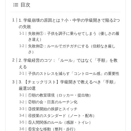
目次
1. 学級崩壊の原因とは？小・中学の学級開きで陥る2つ
の失敗
失敗例①：子供を調子に乗らせてしまう（優しさの履
き違え）
失敗例②：ルールでガチガチにする（信頼なき厳し
さ）
2. 学級経営のコツ：「ルール」ではなく「手順」を教
える
子供のストレスを減らす「コントロール感」の重要性
3. 【チェックリスト】学級開きで教えるべき「手順」
厳選10選
①朝の教室環境（ロッカー・提出物）
②朝の会・日直のルーチン化
③授業開始の挨拶とスイッチ
④授業のスタンダード（ノート・配布）
⑤人間関係のルール（感謝・トイレ）
⑥安全な移動（整列・歩行）