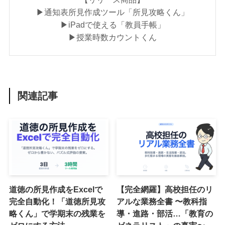
▶︎通知表所見作成ツール「所見攻略くん」
▶︎iPadで使える「教員手帳」
▶︎授業時数カウントくん
関連記事
道徳の所見作成をExcelで
【完全網羅】高校担任のリ
完全自動化！「道徳所見攻
アルな業務全書 〜教科指
略くん」で学期末の残業を
導・進路・部活…「教育の