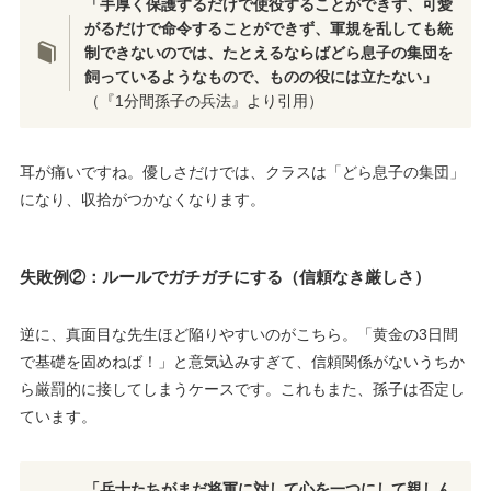
「手厚く保護するだけで使役することができず、可愛
がるだけで命令することができず、軍規を乱しても統
制できないのでは、たとえるならばどら息子の集団を
飼っているようなもので、ものの役には立たない」
（『1分間孫子の兵法』より引用）
耳が痛いですね。優しさだけでは、クラスは「どら息子の集団」
になり、収拾がつかなくなります。
失敗例②：ルールでガチガチにする（信頼なき厳しさ）
逆に、真面目な先生ほど陥りやすいのがこちら。「黄金の3日間
で基礎を固めねば！」と意気込みすぎて、信頼関係がないうちか
ら厳罰的に接してしまうケースです。これもまた、孫子は否定し
ています。
「兵士たちがまだ将軍に対して心を一つにして親しん