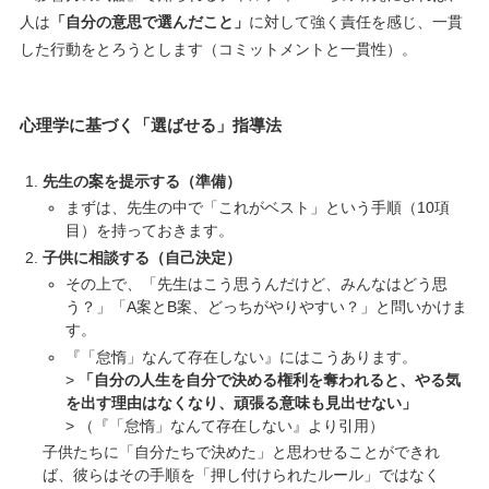
人は
「自分の意思で選んだこと」
に対して強く責任を感じ、一貫
した行動をとろうとします（コミットメントと一貫性）。
心理学に基づく「選ばせる」指導法
先生の案を提示する（準備）
まずは、先生の中で「これがベスト」という手順（10項
目）を持っておきます。
子供に相談する（自己決定）
その上で、「先生はこう思うんだけど、みんなはどう思
う？」「A案とB案、どっちがやりやすい？」と問いかけま
す。
『「怠惰」なんて存在しない』にはこうあります。
>
「自分の人生を自分で決める権利を奪われると、やる気
を出す理由はなくなり、頑張る意味も見出せない」
> （『「怠惰」なんて存在しない』より引用）
子供たちに「自分たちで決めた」と思わせることができれ
ば、彼らはその手順を「押し付けられたルール」ではなく