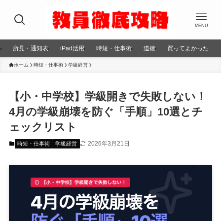
MENU
所見・通知表
iPad活用
時短・仕事術
道徳
買ってよかった
ホーム
時短・仕事術
学級経営
【小・中学校】学級開きで失敗しない！
4月の学級崩壊を防ぐ「手順」10選とチ
ェックリスト
2026年3月21日
時短・仕事術
学級経営