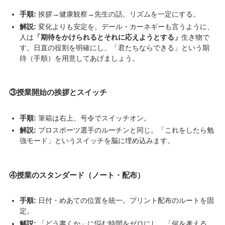
手順:
挨拶→健康観察→先生の話。リズムを一定にする。
解説:
変化よりも安定を。デール・カーネギーも言うように、
人は
「期待をかけられるとそれに応えようとする」
生き物で
す。日直の役割を明確にし、「君たちならできる」という期
待（手順）を用意してあげましょう。
③授業開始の挨拶とスイッチ
手順:
筆箱は右上、号令でスイッチオン。
解説:
プロスポーツ選手のルーチンと同じ。「これをしたら勉
強モード」というスイッチを脳に埋め込みます。
④授業のスタンダード（ノート・配布）
手順:
日付・めあての位置を統一。プリント配布のルートを固
定。
解説:
「どう書くか」に悩む時間をゼロにし、「何を考える