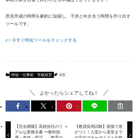
所見作成の時間を劇的に短縮し、子供と向き合う時間を作り出す
ツールです。
👉 今すぐ時短ツールをチェックする
時短・仕事術
学級経営
4月
よかったらシェアしてね！
【完全網羅】高校担任のリ
【教員採用試験】面接で差
アルな業務全書 〜教科指
がつく！入室から退室まで
導・進路・部活…「教育の
の完全マナーガイドと合格