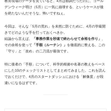
教育現場のデータを見ていると、4月は順調だったのに、ゴール
デンウィーク明け（5月）に一気に崩壊する、というケースが後
を絶たないんだそうな。怖いですねぇ。
今回は、そんな「5月の荒れ」を未然に防ぐために、4月の学級開
きでどのような手を打っておくべきか。
結論から言えば、
「事務作業を秒速で終わらせて余裕を作り」
、
その余裕を使って
「手順（ルーチン）」
を徹底的に整える。この
「守り」と「攻め」の二刀流が最強です。
特に後者の「手順」について、科学的根拠や名著の教えをベース
にした10のチェックリストとしてまとめてみました。これを読ん
でおくだけで、4月のスタートダッシュにおける「解像度」が段
違いになるはずです。