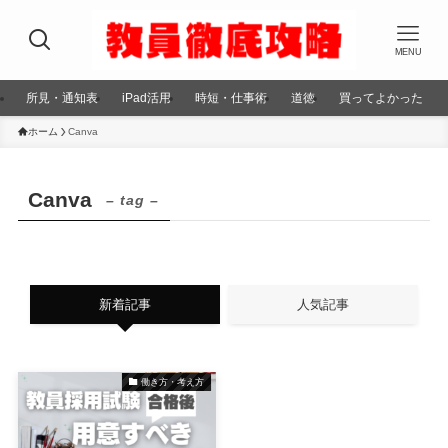
MENU
所見・通知表
iPad活用
時短・仕事術
道徳
買ってよかった
ホーム
Canva
Canva
– tag –
新着記事
人気記事
働き方・考え方