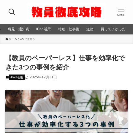
MENU
所見・通知表
iPad活用
時短・仕事術
道徳
買ってよかった
ホーム
iPad活用
【教員のペーパーレス】仕事を効率化で
きた3つの事例を紹介
2025年12月31日
iPad活用