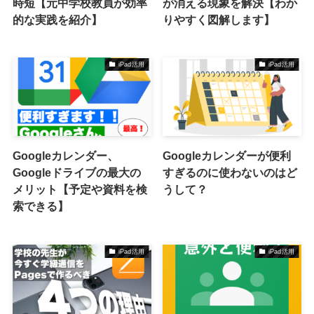
時短【元中学校教員が効率
が消える現象を解決【わか
的な実践を紹介】
りやすく図解します】
iPad活用
iPad活用
Googleカレンダー、
Googleカレンダーが便利
Googleドライブの最大の
すぎるのに使わないのはど
メリット【予定や資料を検
うして？
索できる】
iPad活用
iPad活用