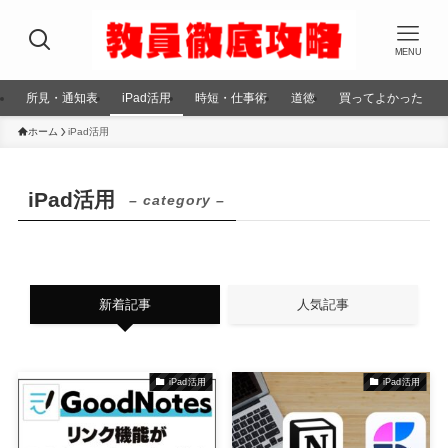
MENU
所見・通知表
iPad活用
時短・仕事術
道徳
買ってよかった
ホーム
iPad活用
iPad活用
– category –
新着記事
人気記事
iPad活用
iPad活用