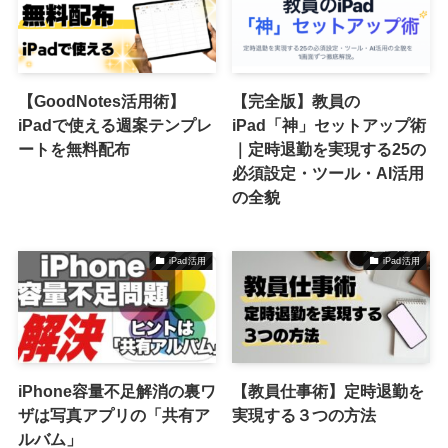
【GoodNotes活用術】
【完全版】教員の
iPadで使える週案テンプレ
iPad「神」セットアップ術
ートを無料配布
｜定時退勤を実現する25の
必須設定・ツール・AI活用
の全貌
iPad活用
iPad活用
iPhone容量不足解消の裏ワ
【教員仕事術】定時退勤を
ザは写真アプリの「共有ア
実現する３つの方法
ルバム」