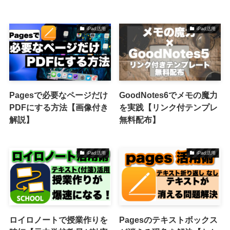
iPad活用
iPad活用
Pagesで必要なページだけ
GoodNotes6でメモの魔力
PDFにする方法【画像付き
を実践【リンク付テンプレ
解説】
無料配布】
iPad活用
iPad活用
ロイロノートで授業作りを
Pagesのテキストボックス