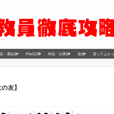
見・通知表
iPad活用
時短・仕事術
道徳
買ってよか
大の友】