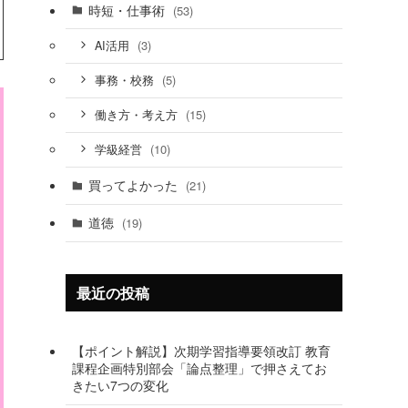
時短・仕事術
(53)
(3)
AI活用
(5)
事務・校務
(15)
働き方・考え方
(10)
学級経営
買ってよかった
(21)
道徳
(19)
最近の投稿
【ポイント解説】次期学習指導要領改訂 教育
課程企画特別部会「論点整理」で押さえてお
きたい7つの変化