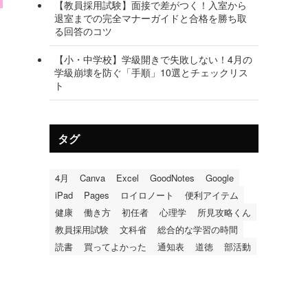
【教員採用試験】面接で差がつく！入室から
退室までの完全マナーガイドと合格を勝ち取
る回答のコツ
【小・中学校】学級開きで失敗しない！4月の
学級崩壊を防ぐ「手順」10選とチェックリス
ト
タグ
4月
Canva
Excel
GoodNotes
Google
iPad
Pages
ロイロノート
便利アイテム
健康
働き方
初任者
心理学
所見攻略くん
教員採用試験
文科省
総合的な学習の時間
読書
買ってよかった
通知表
道徳
部活動