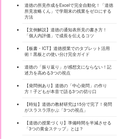
道徳の所見作成をExcelで完全自動化！「道徳
所見攻略くん」で学期末の残業をゼロにする
方法
【文例解説】道徳の通知表所見の書き方！
「個人内評価」で成長を伝えるコツ
【板書・ICT】道徳授業でのタブレット活用
術！黒板との使い分け完全ガイド
道徳の「振り返り」が感想文にならない！記
述力を高める3つの視点
【発問例あり】道徳の「中心発問」の作り
方！子どもが本音で語る3つの切り口
【時短】道徳の教材研究は15分で完了！発問
がスラスラ浮かぶ「3つの視点」
【道徳の授業づくり】準備時間を半減させる
「3つの黄金ステップ」とは？