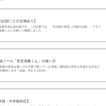
の記録ごとの文例あり】
知表作成お疲れ様です。この記事では、「生活面の所見（行動の記録）」ですぐ
徒像ごとに分類して網羅しました。 …
見作成ツール「所見攻略くん」の使い方
通知表の所見を書くのが大変で困っている 簡単に通知表の所見を作成する方法が
を解決します！結論、AIよりもExce…
学校・中学校対応】