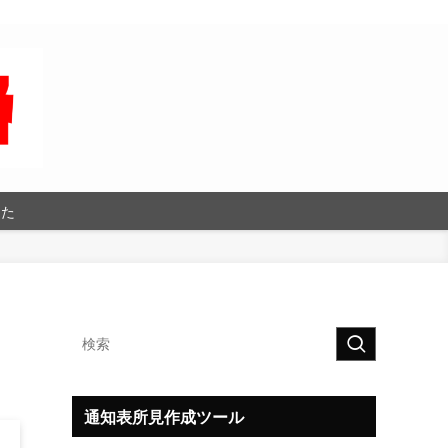
った
通知表所見作成ツール