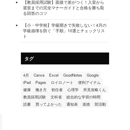
【教員採用試験】面接で差がつく！入室から
退室までの完全マナーガイドと合格を勝ち取
る回答のコツ
【小・中学校】学級開きで失敗しない！4月の
学級崩壊を防ぐ「手順」10選とチェックリス
ト
タグ
4月
Canva
Excel
GoodNotes
Google
iPad
Pages
ロイロノート
便利アイテム
健康
働き方
初任者
心理学
所見攻略くん
教員採用試験
文科省
総合的な学習の時間
読書
買ってよかった
通知表
道徳
部活動