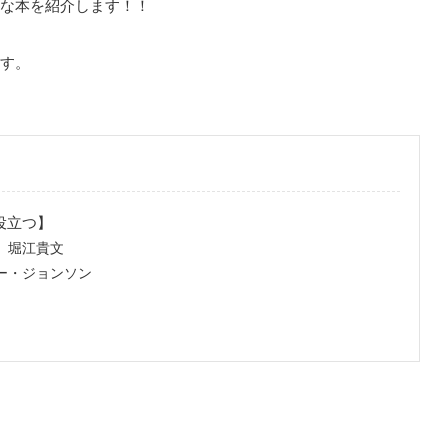
な本を紹介します！！
す。
役立つ】
 堀江貴文
ー・ジョンソン