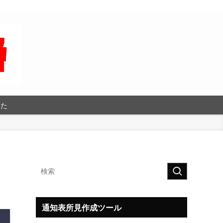
った
通知表所見作成ツール