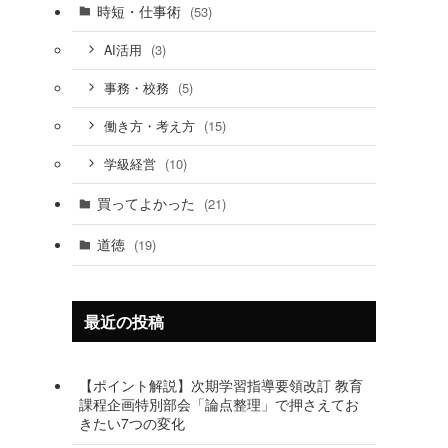
時短・仕事術
(53)
(3)
AI活用
(5)
事務・校務
(15)
働き方・考え方
(10)
学級経営
買ってよかった
(21)
道徳
(19)
最近の投稿
【ポイント解説】次期学習指導要領改訂 教育
課程企画特別部会「論点整理」で押さえてお
きたい7つの変化