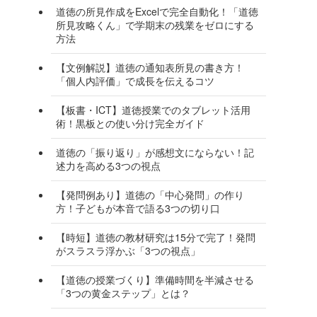
道徳の所見作成をExcelで完全自動化！「道徳
所見攻略くん」で学期末の残業をゼロにする
方法
【文例解説】道徳の通知表所見の書き方！
「個人内評価」で成長を伝えるコツ
【板書・ICT】道徳授業でのタブレット活用
術！黒板との使い分け完全ガイド
道徳の「振り返り」が感想文にならない！記
述力を高める3つの視点
【発問例あり】道徳の「中心発問」の作り
方！子どもが本音で語る3つの切り口
【時短】道徳の教材研究は15分で完了！発問
がスラスラ浮かぶ「3つの視点」
【道徳の授業づくり】準備時間を半減させる
「3つの黄金ステップ」とは？