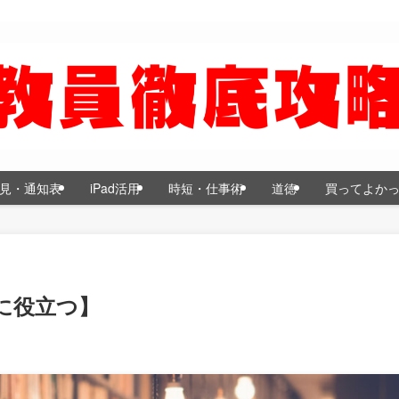
見・通知表
iPad活用
時短・仕事術
道徳
買ってよか
に役立つ】