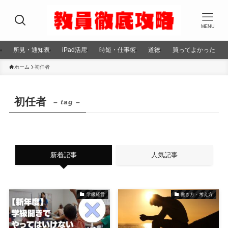
MENU
所見・通知表
iPad活用
時短・仕事術
道徳
買ってよかった
ホーム
初任者
初任者
– tag –
新着記事
人気記事
学級経営
働き方・考え方