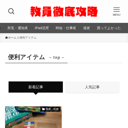
MENU
所見・通知表
iPad活用
時短・仕事術
道徳
買ってよかった
ホーム
便利アイテム
便利アイテム
– tag –
新着記事
人気記事
事務・校務